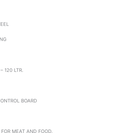
TEEL
ING
– 120 LTR.
CONTROL BOARD
D FOR MEAT AND FOOD.