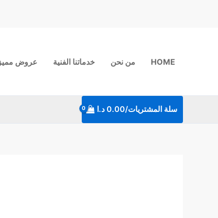
خطي
لى
لمحتوى
HOME
من نحن
خدماتنا الفنية
عروض مميز
سلة المشتريات/
0.00
د.ا