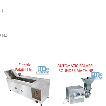
 )
0 HZ