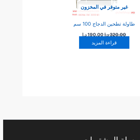
غير متوفر في المخزون
طاولة تطحين الدجاج 100 سم
320.00
د.ا
190.00
د.ا
قراءة المزيد
سلة المشتريات