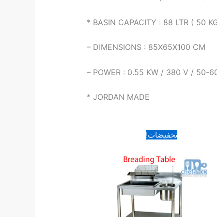
* BASIN CAPACITY : 88 LTR ( 50 KG
– DIMENSIONS : 85X65X100 CM
– POWER : 0.55 KW / 380 V / 50-6
* JORDAN MADE
السعر
السعر
تخفيضات!
الأصلي
الحالي
هو:
هو:
320.00 د.ا.
190.00 د.ا.