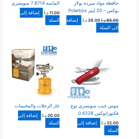
حافظة مواد مبردة بولار
الماسه 7.8714 سويسري
بوكس – 20 ليتر Polarbox
إضافة إلى
11.00
د.ا
إضافة
السلة
65.00
د.ا
38.00
د.ا
إلى السلة
موس جيب سويسري نوع
غاز الرحلات والمخيمات
فكتورانوكس 0.6228
إضافة إلى
20.00
د.ا
إضافة إلى
السلة
22.00
د.ا
السلة