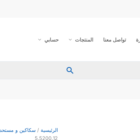
ة
تواصل معنا
المنتجات
حسابي
البحث
كمية
سكين
لحام
يد
الرئيسية
/
سكاكين و مستحد
خشب 12سم
5.5200.12