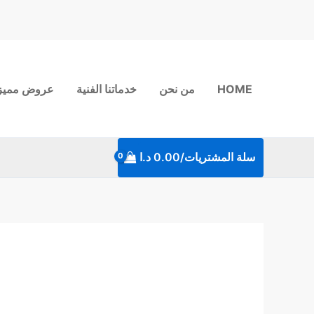
خطي
لى
لمحتوى
HOME
من نحن
خدماتنا الفنية
عروض مميز
سلة المشتريات/
0.00
د.ا