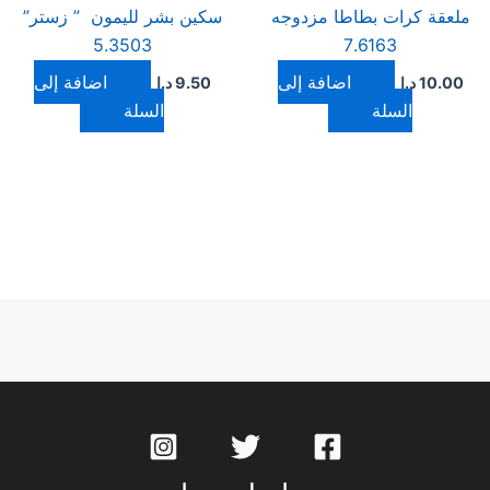
ملعقة كرات بطاطا مزدوجه
سكين بشر لليمون ” زستر”
5.3503
7.6163
إضافة إلى
إضافة إلى
10.00
د.ا
9.50
د.ا
السلة
السلة