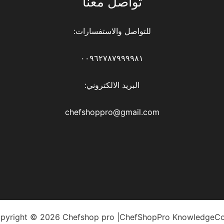
تواصل معنا
للتواصل والاستفسارات:
٠٠٩٦٢٧٨٧٩٩٩٩٨١
البريد الالكتروني:
chefshoppro@gmail.com
pyright © 2026 Chefshop pro |ChefShopPro KnowledgeC