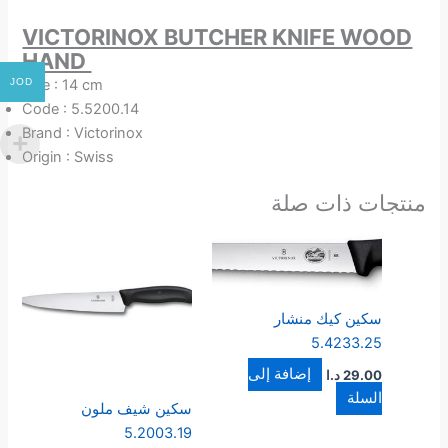
VICTORINOX BUTCHER KNIFE WOOD
HAND
JOD
Size : 14 cm
Code : 5.5200.14
Brand : Victorinox
Origin : Swiss
منتجات ذات صلة
سكين كيك منشار
5.4233.25
إضافة إلى
29.00
د.ا
السلة
سكين شيف ملون
5.2003.19