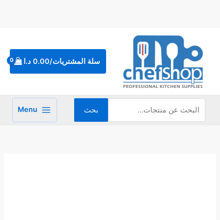
خطي
لى
لمحتوى
البحث
عن:
سلة المشتريات/
0.00
د.ا
Menu
بحث
كمية
سكين
لحام
يد
خشب 14سم
5.5200.14