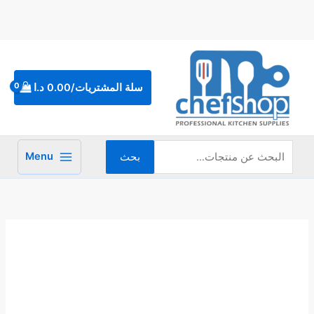
خطي
لى
لمحتوى
البحث
عن:
سلة المشتريات/
0.00
د.ا
Menu
بحث
كمية
صينية
فرن
المينوم
60*40*5
سم