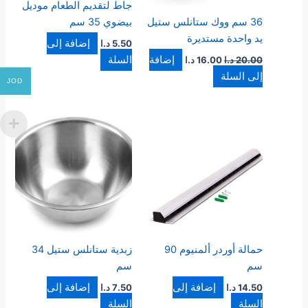
جاط لتقديم الطعام موديل
36 سم ووك ستانلس ستيل
بيضوي 35 سم
يد واحدة مستديرة
إضافة إلى
5.50
د.ا
إضافة
السلة
20.00
د.ا
16.00
د.ا
إلى السلة
JOD
حمالة أوردر ألمنيوم 90
زبدية ستانلس ستيل 34
سم
سم
إضافة إلى
إضافة إلى
14.50
د.ا
7.50
د.ا
السلة
السلة