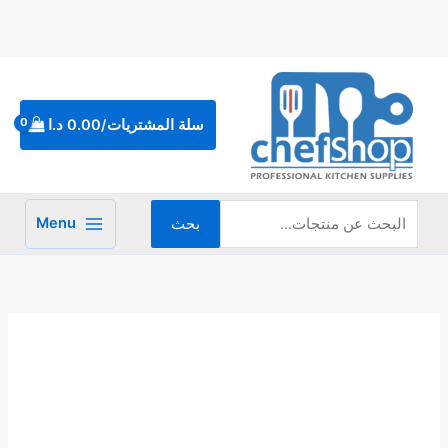
خطي
لى
لمحتوى
البحث
عن:
سلة المشتريات/
0.00
د.ا
Menu
بحث
كمية
ضاغطة
صوس
500
مل