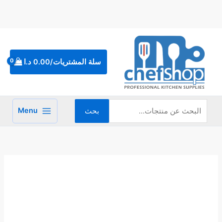
خطي
لى
لمحتوى
البحث
عن:
سلة المشتريات/
0.00
د.ا
Menu
بحث
كمية
عجانة
حلزونية
60
ليتر
/
25
كيلو