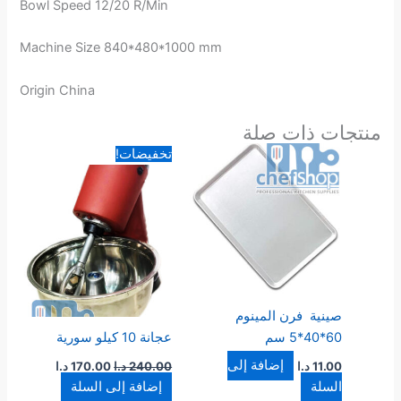
Bowl Speed 12/20 R/Min
Machine Size 840*480*1000 mm
Origin China
منتجات ذات صلة
السعر
السعر
تخفيضات!
الأصلي
الحالي
هو:
هو:
240.00 د.ا.
170.00 د.ا.
صينية فرن المينوم
60*40*5 سم
عجانة 10 كيلو سورية
إضافة إلى
11.00
د.ا
240.00
د.ا
170.00
د.ا
السلة
إضافة إلى السلة