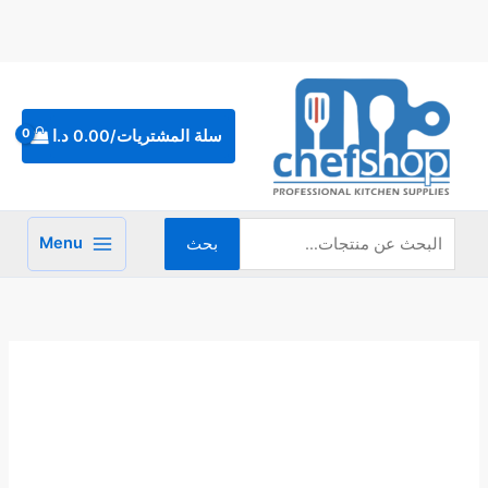
خطي
لى
لمحتوى
البحث
عن:
سلة المشتريات/
0.00
د.ا
Menu
بحث
كمية
عجانة
شوكة
35
كيلو