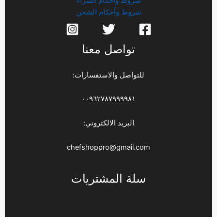
شروط وأحكام الشراء
شروط وأحكام الشحن
تواصل معنا
للتواصل والاستفسارات:
٠٠٩٦٢٧٨٧٩٩٩٩٨١
البريد الالكتروني:
chefshoppro@gmail.com
سلة المشتريات