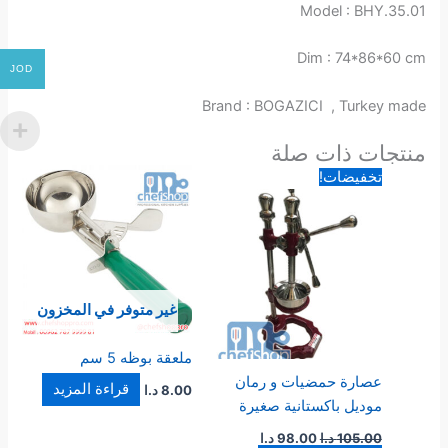
Model : BHY.35.01
Dim : 74*86*60 cm
JOD
Brand : BOGAZICI , Turkey made
منتجات ذات صلة
السعر
السعر
تخفيضات!
الأصلي
الحالي
هو:
هو:
105.00 د.ا.
98.00 د.ا.
غير متوفر في المخزون
ملعقة بوظه 5 سم
عصارة حمضيات و رمان
قراءة المزيد
8.00
د.ا
موديل باكستانية صغيرة
105.00
د.ا
98.00
د.ا