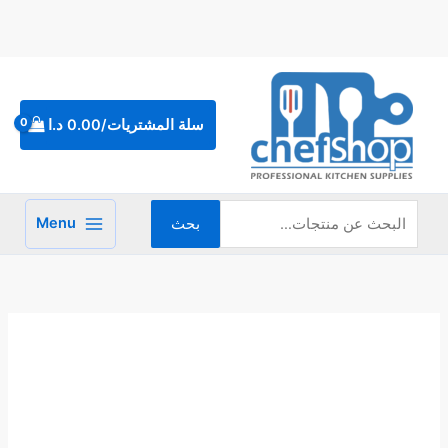
خطي
لى
لمحتوى
البحث
عن:
سلة المشتريات/
0.00
د.ا
Menu
بحث
كمية
عجل
تقطيع
بيتزا
10
سم
كبيرة