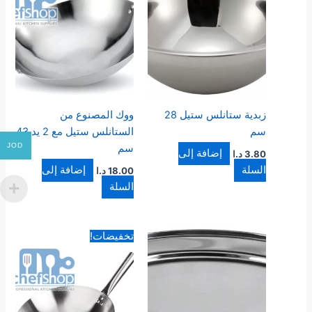
زبدية ستانلس ستيل 28
ووك المصنوع من
سم
الستانلس ستيل مع 2 يد 43
JOD
سم
إضافة إلى
3.80
د.ا
السلة
إضافة إلى
18.00
د.ا
السلة
السعر
السعر
تخفيضات!
الأصلي
الحالي
هو:
هو:
20.00 د.ا.
16.00 د.ا.