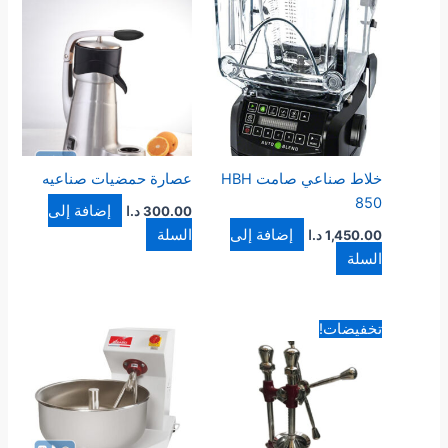
خلاط صناعي صامت HBH
عصارة حمضيات صناعيه
850
إضافة إلى
300.00
د.ا
إضافة إلى
السلة
1,450.00
د.ا
السلة
السعر
السعر
تخفيضات!
الأصلي
الحالي
هو:
هو:
105.00 د.ا.
98.00 د.ا.