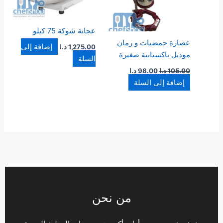
عجانة شوكة 75 كيلو
عصارة حمضيات و رمان
إضافة إلى
1,275.00
د.ا
موديل باكستانية صغيرة
السلة
105.00
د.ا
98.00
د.ا
إضافة إلى السلة
من نحن