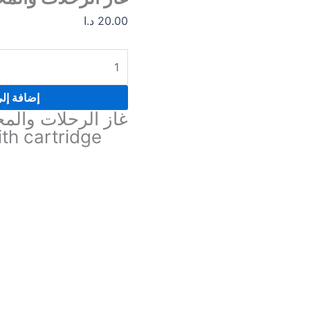
20.00
د.ا
إضافة إل
غاز الرحلات والم
th cartridge