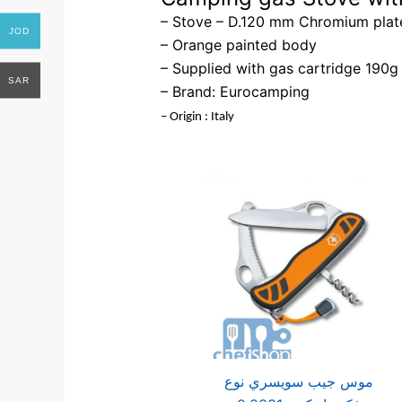
– Stove – D.120 mm Chromium plat
JOD
– Orange painted body
– Supplied with gas cartridge 190g
SAR
– Brand: Eurocamping
– Origin : Italy
موس جيب سويسري نوع