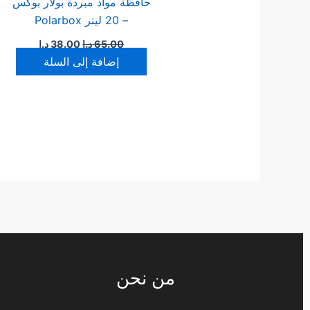
حافظة مواد مبردة بولار بوكس
– 20 ليتر Polarbox
65.00
د.ا
38.00
د.ا
إضافة إلى السلة
من نحن