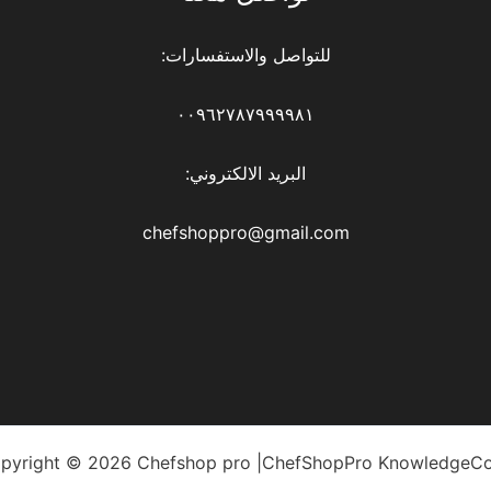
للتواصل والاستفسارات:
٠٠٩٦٢٧٨٧٩٩٩٩٨١
البريد الالكتروني:
chefshoppro@gmail.com
pyright © 2026 Chefshop pro |ChefShopPro KnowledgeC