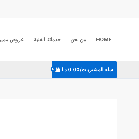
خطي
لى
لمحتوى
HOME
من نحن
خدماتنا الفنية
عروض مميز
سلة المشتريات/
0.00
د.ا