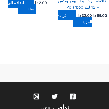
حافظة مواد مبردة بولار بوكس
إضافة إلى
2.00
د.ا
– 12 ليتر Polarbox
السلة
قراءة
55.00
د.ا
32.00
د.ا
المزيد
تواصل معنا