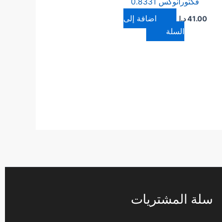
فكتورانوكس 0.8331
إضافة إلى
41.00
د.ا
السلة
سلة المشتريات