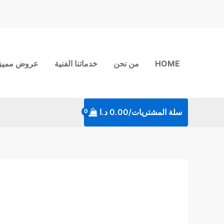
خطي
لى
لمحتوى
HOME
من نحن
خدماتنا الفنية
عروض مميز
سلة المشتريات/
0.00
د.ا