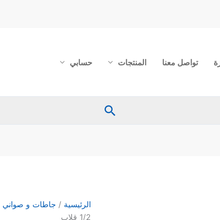
ة
تواصل معنا
المنتجات
حسابي
البحث
كمية
غطاء
اكرليك
شفاف
الرئيسية
/
جاطات و صواني 
قياس
1/2 قلاب