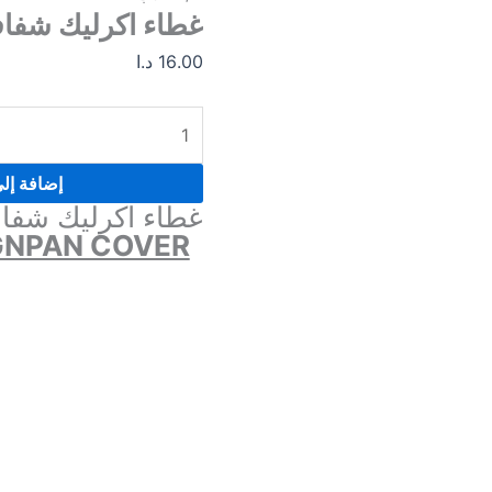
1/2
غطاء اكرليك شفاف قيا
قلاب
16.00
د.ا
إضافة إل
غطاء اكرليك شفاف قيا
GNPAN COVER