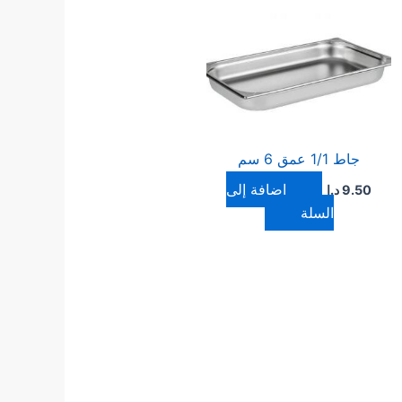
جاط 1/1 عمق 6 سم
إضافة إلى
9.50
د.ا
السلة