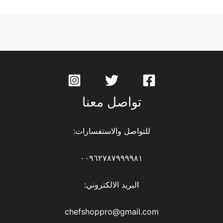
تواصل معنا
للتواصل والاستفسارات:
٠٠٩٦٢٧٨٧٩٩٩٩٨١
البريد الالكتروني:
chefshoppro@gmail.com