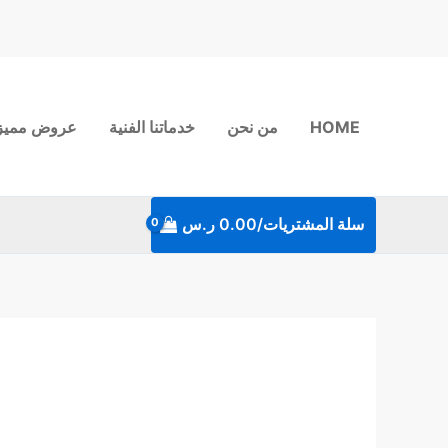
خطي
لى
لمحتوى
HOME
من نحن
خدماتنا الفنية
عروض مميز
سلة المشتريات/
0.00
ر.س