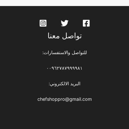
تواصل معنا
للتواصل والاستفسارات:
٠٠٩٦٢٧٨٧٩٩٩٩٨١
البريد الالكتروني:
chefshoppro@gmail.com