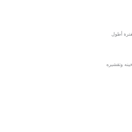
فترة أطول
ينه وتقشيره