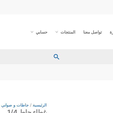
ة
تواصل معنا
المنتجات
حسابي
البحث
كمية
غطاء
جاط
1/4
الرئيسية
/
جاطات و صواني 
غطاء جاط 1/4