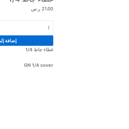
21.00
ر.س
إضافة إل
غطاء جاط 1/4
GN 1/4 cover