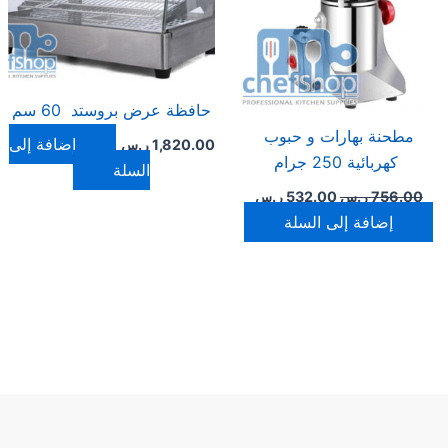
حافظة عرض بروستد 60 سم
مطحنة بهارات و حبوب
إضافة إلى
1,820.00
ر.س
كهربائية 250 جرام
السلة
756.00
ر.س
532.00
ر.س
إضافة إلى السلة