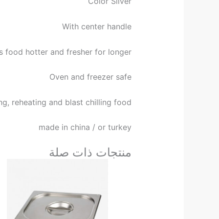
Color Silver
With center handle
 food hotter and fresher for longer
Oven and freezer safe
ng, reheating and blast chilling food
made in china / or turkey
منتجات ذات صلة