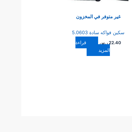
غير متوفر في المخزون
سكين فواكه سادة 5.0603
قراءة
22.40
ر.س
المزيد