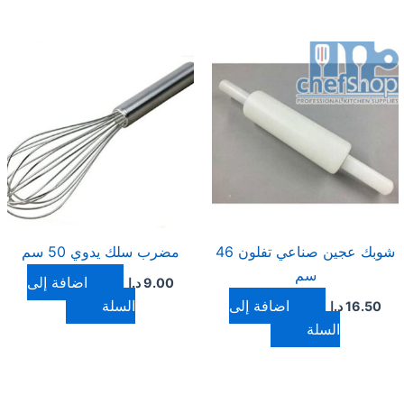
شوبك عجين صناعي تفلون 46
مضرب سلك يدوي 50 سم
سم
إضافة إلى
9.00
د.ا
إضافة إلى
السلة
16.50
د.ا
السلة