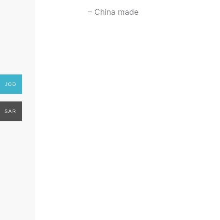
– China made
JOD
SAR