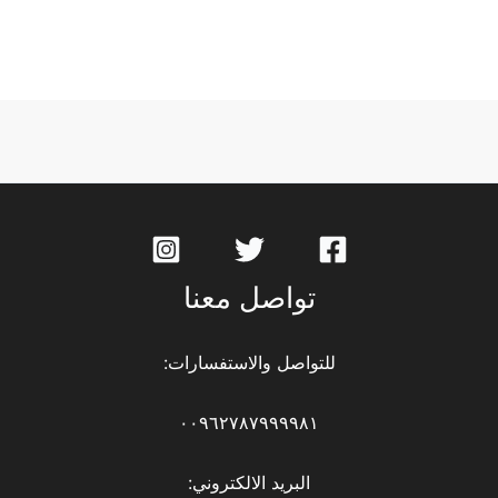
تواصل معنا
للتواصل والاستفسارات:
٠٠٩٦٢٧٨٧٩٩٩٩٨١
البريد الالكتروني: