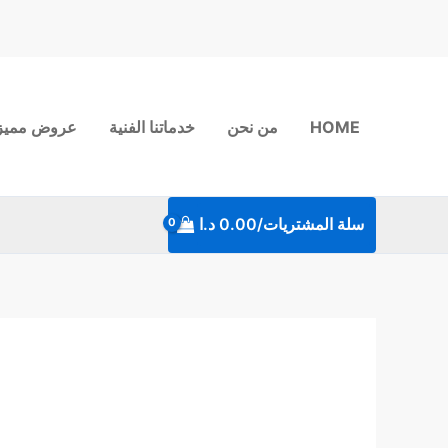
خطي
لى
لمحتوى
HOME
من نحن
خدماتنا الفنية
عروض مميز
سلة المشتريات/
0.00
د.ا