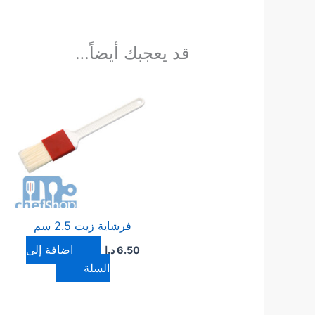
قد يعجبك أيضاً…
فرشاية زيت 2.5 سم
إضافة إلى
6.50
د.ا
السلة