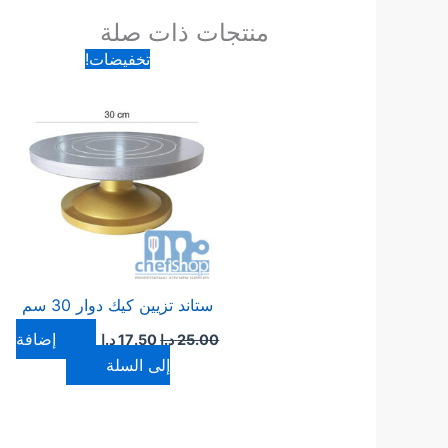
منتجات ذات صلة
السعر
السعر
تخفيضات!
الأصلي
الحالي
هو:
هو:
25.00 د.ا.
17.50 د.ا.
ستاند تزيين كيك دوار 30 سم
إضافة
25.00
د.ا
17.50
د.ا
إلى السلة