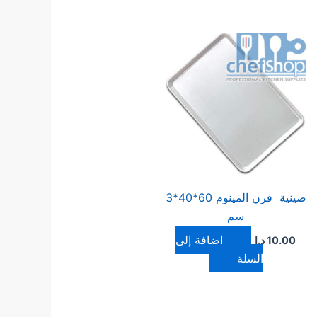
صينية فرن المينوم 60*40*3
سم
إضافة إلى
10.00
د.ا
السلة