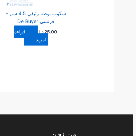
سكوب بوظه زئبقي 4.5 سم –
فرنسي De Buyer
قراءة
25.00
د.ا
المزيد
من نحن