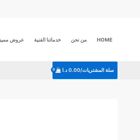
خطي
لى
لمحتوى
HOME
من نحن
خدماتنا الفنية
عروض مميز
سلة المشتريات/
0.00
د.ا