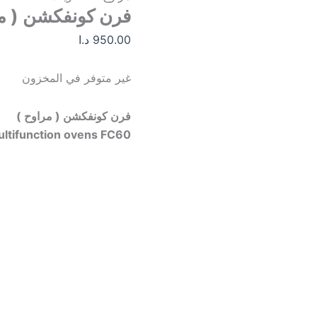
فرن كونفكشن ( مر
950.00
د.ا
غير متوفر في المخزون
فرن كونفكشن ( مراوح )
ltifunction ovens FC60