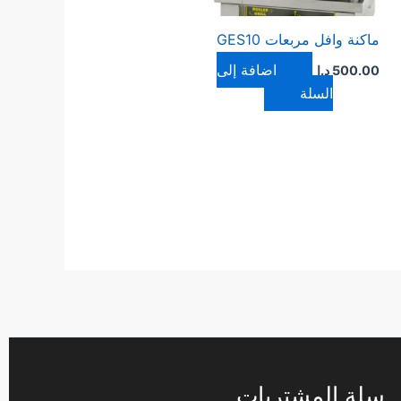
ماكنة وافل مربعات GES10
إضافة إلى
500.00
د.ا
السلة
سلة المشتريات