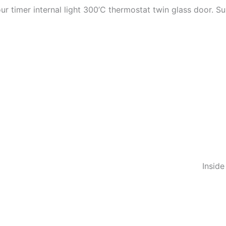
ur timer internal light 300’C thermostat twin glass door. Su
Insid