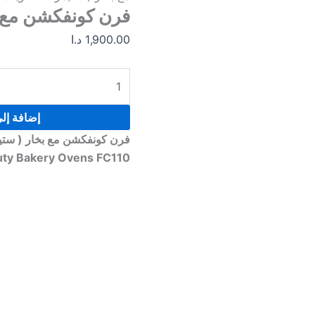
(
فرن كونفكشن مع ب
ستيمر
1,900.00
د.ا
-
للحلويات
إضافة إل
فرن كونفكشن مع بخار ( ستيم
uty Bakery Ovens FC110