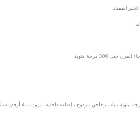
لخبز الممتاذ
يا
تى 300 درجة مئوية