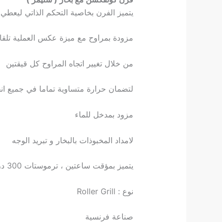
يتميز الفرن بخاصية التحكم الذاتي ليعطي ا
مزودة بمراوح مع ميزة عكس العملية تلقائ
من خلال تغيير اتجاه المراوح كل قيقتين
لتضمان حرارة متساوية تماما في جميع انحاء الفرن ح
مزود بمدخل للماء
لامداد المخبوذات بالبخار و تبريد الوجه
يتميز بمؤقت ساعتين ، ترموستات 300 درجة مئوية ، باب زجاجي مزدوج ، إضاءة داخلية. مزود ب 4 أرفف شبكية سلكية.
نوع : Roller Grill
صناعة فرنسية