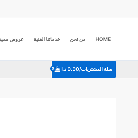
خطي
لى
لمحتوى
HOME
من نحن
خدماتنا الفنية
عروض مميز
سلة المشتريات/
0.00
د.ا