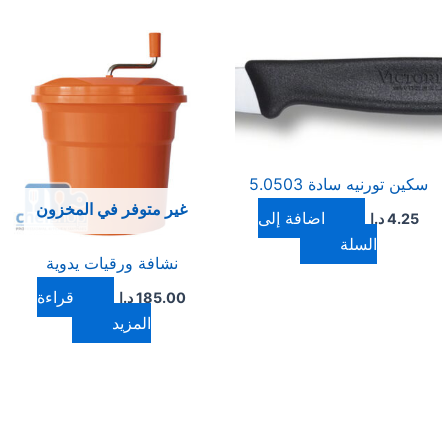
سكين تورنيه سادة 5.0503
غير متوفر في المخزون
إضافة إلى
4.25
د.ا
السلة
نشافة ورقيات يدوية
قراءة
185.00
د.ا
المزيد