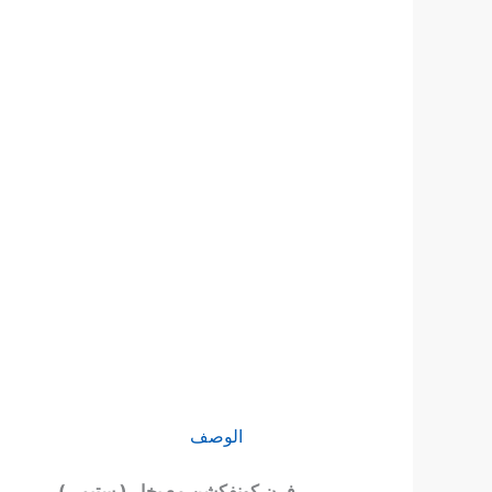
الوصف
فرن كونفكشن مع بخار ( ستيمر )