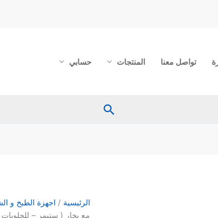
ة
تواصل معنا
المنتجات
حسابي
البحث
كمية
فرن
كونفكشن
مع
الرئيسية
/
اجهزة الطبخ و الش
بخار
مع بخار ( ستيمر – للحلويات