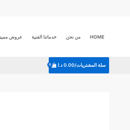
خطي
لى
لمحتوى
HOME
من نحن
خدماتنا الفنية
عروض مميز
سلة المشتريات/
0.00
د.ا