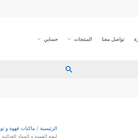
ة
تواصل معنا
المنتجات
حسابي
البحث
كمية
فلتر
قطني
لنقع
الرئيسية
/
ماكنات قهوة و توا
القهوة
لنقع القهوة و المواد الغذائية قياس 