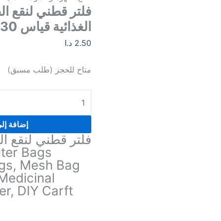
و
فلتر قطني لنقع الق
المواد
الغذائية قياس 30*20 سم
الغذائية قياس
2.50
د.ا
30*20
سم
متاح للحجز (طلب مسبق)
إضافة إل
فلتر قطني لنقع الق
lter Bags
ags, Mesh Bag
Medicinal
er, DIY Carft