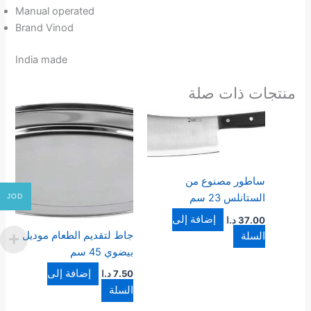
Manual operated
Brand Vinod
India made
منتجات ذات صلة
ساطور مصنوع من
الستانلس 23 سم
JOD
إضافة إلى
37.00
د.ا
جاط لتقديم الطعام موديل
السلة
بيضوي 45 سم
إضافة إلى
7.50
د.ا
السلة