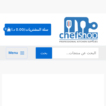
خطي
لى
لمحتوى
البحث
عن:
سلة المشتريات/
0.00
د.ا
Menu
بحث
كمية
قالب
فلافل
نحاس
احمر
نمرة
5
هندي