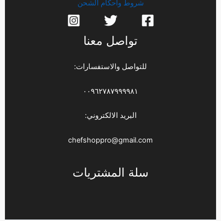
شروط وأحكام الشحن
تواصل معنا
للتواصل والاستفسارات:
٠٠٩٦٢٧٨٧٩٩٩٩٨١
البريد الالكتروني:
chefshoppro@gmail.com
سلة المشتريات