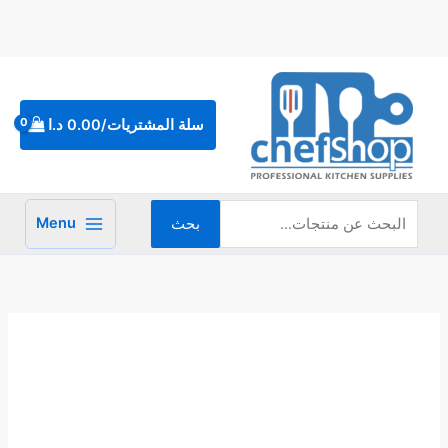
خطي
لى
لمحتوى
البحث
عن:
سلة المشتريات/
0.00
د.ا
Menu
بحث
كمية
كسرولا
بيد
ستانلس
ستيل
20
سم