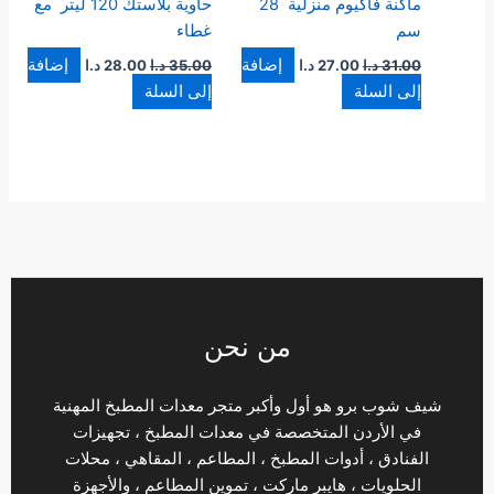
ماكنة فاكيوم منزلية 28
حاوية بلاستك 120 ليتر مع
سم
غطاء
إضافة
إضافة
31.00
د.ا
27.00
د.ا
35.00
د.ا
28.00
د.ا
إلى السلة
إلى السلة
من نحن
شيف شوب برو هو أول وأكبر متجر معدات المطبخ المهنية
في الأردن المتخصصة في معدات المطبخ ، تجهيزات
الفنادق ، أدوات المطبخ ، المطاعم ، المقاهي ، محلات
الحلويات ، هايبر ماركت ، تموين المطاعم ، والأجهزة