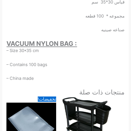
قياس 30*35 سم
مجموعه * 100 قطعه
صناعه صينيه
VACUUM NYLON BAG :
– Size 30*35 cm
– Contains 100 bags
– China made
منتجات ذات صلة
السعر
السعر
تخفيضات!
الأصلي
الحالي
هو:
هو:
25.00 د.ا.
18.50 د.ا.