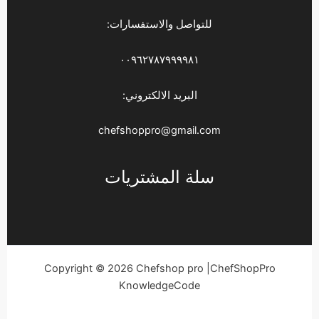
للتواصل والاستفسارات:
٠٠٩٦٢٧٨٧٩٩٩٩٨١
البريد الالكتروني:
chefshoppro@gmail.com
سلة المشتريات
Copyright © 2026 Chefshop pro |ChefShopPro
KnowledgeCode