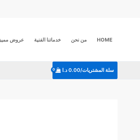
خطي
لى
لمحتوى
HOME
من نحن
خدماتنا الفنية
عروض مميز
سلة المشتريات/
0.00
د.ا