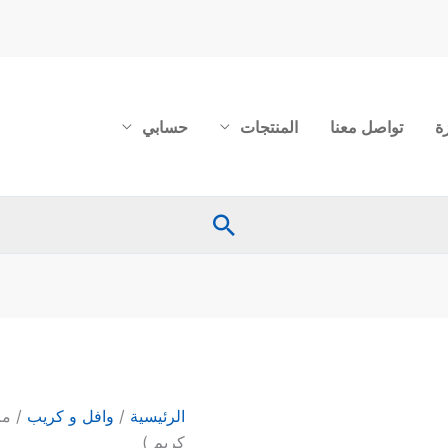
ة
تواصل معنا
المنتجات
حسابي
البحث
الرئيسية
/
وافل و كريب
كريم )