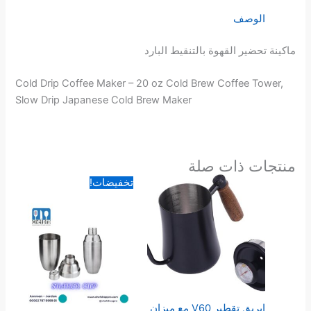
الوصف
ماكينة تحضير القهوة بالتنقيط البارد
Cold Drip Coffee Maker – 20 oz Cold Brew Coffee Tower,
Slow Drip Japanese Cold Brew Maker
منتجات ذات صلة
السعر
السعر
تخفيضات!
الأصلي
الحالي
هو:
هو:
14.00 د.ا.
9.00 د.ا.
ابريق تقطير V60 مع ميزان