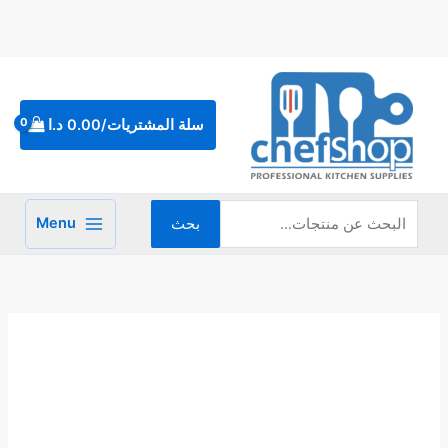
خطي
لى
لمحتوى
البحث
عن:
سلة المشتريات/
0.00
د.ا
Menu
بحث
كمية
ماكينة
تحضير
القهوة
بالتنقيط
البارد