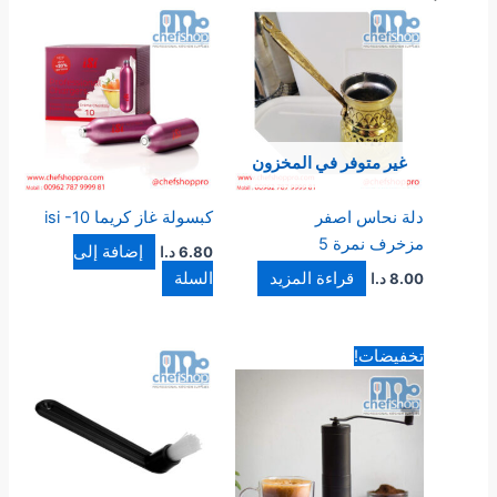
غير متوفر في المخزون
دلة نحاس اصفر
كبسولة غاز كريما isi -10
مزخرف نمرة 5
إضافة إلى
6.80
د.ا
قراءة المزيد
السلة
8.00
د.ا
السعر
السعر
تخفيضات!
الأصلي
الحالي
هو:
هو:
25.00 د.ا.
13.00 د.ا.