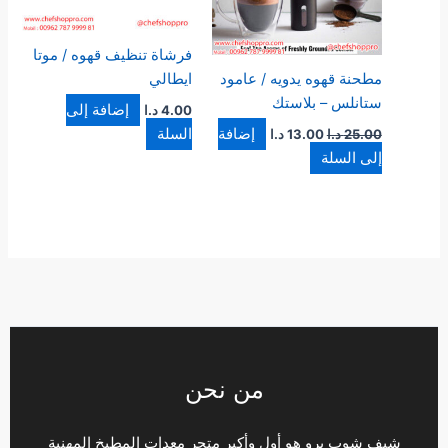
فرشاة تنظيف قهوه / موتا
مطحنة قهوه يدويه / عامود
ايطالي
ستانلس – بلاستك
إضافة إلى
4.00
د.ا
إضافة
السلة
25.00
د.ا
13.00
د.ا
إلى السلة
من نحن
شيف شوب برو هو أول وأكبر متجر معدات المطبخ المهنية