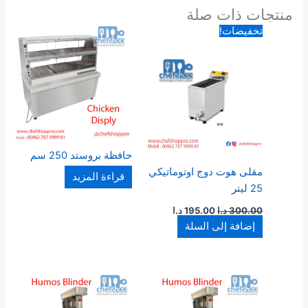
منتجات ذات صلة
السعر
السعر
تخفيضات!
الأصلي
الحالي
هو:
هو:
300.00 د.ا.
195.00 د.ا.
حافظة بروستد 250 سم
مقلى هوت دوج اوتوماتيكي
قراءة المزيد
25 ليتر
300.00
د.ا
195.00
د.ا
إضافة إلى السلة