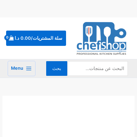
خطي
لى
لمحتوى
البحث
عن:
سلة المشتريات/
0.00
د.ا
Menu
بحث