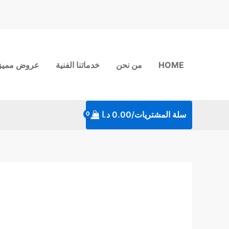
خطي
لى
لمحتوى
HOME
من نحن
خدماتنا الفنية
عروض مميز
سلة المشتريات/
0.00
د.ا