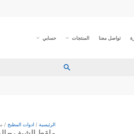
ة
تواصل معنا
المنتجات
حسابي
البحث
كمية
ملقط
الشيف
-
الرئيسية
/
ادوات المطبخ
/ مل
المعقوف
ملقط الشيف – المع