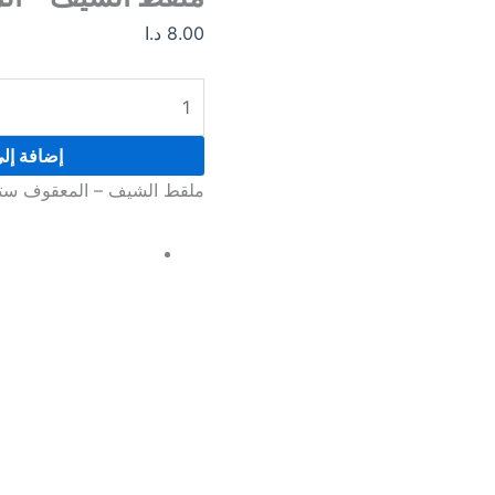
ستانلس
8.00
د.ا
21
سم
إضافة إل
ملقط الشيف – المعقوف ستانلس