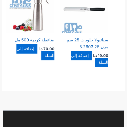
سباتيولا حلويات 25 سم
ضاغطة كريمة 500 مل
مرن 5.2603.25
إضافة إلى
70.00
د.ا
إضافة إلى
السلة
19.00
د.ا
السلة