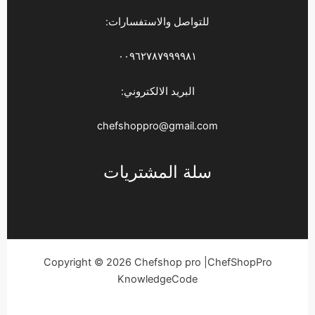
للتواصل والاستفسارات:
٠٠٩٦٢٧٨٧٩٩٩٩٨١
البريد الالكتروني:
chefshoppro@gmail.com
سلة المشتريات
Copyright © 2026 Chefshop pro |ChefShopPro
KnowledgeCode