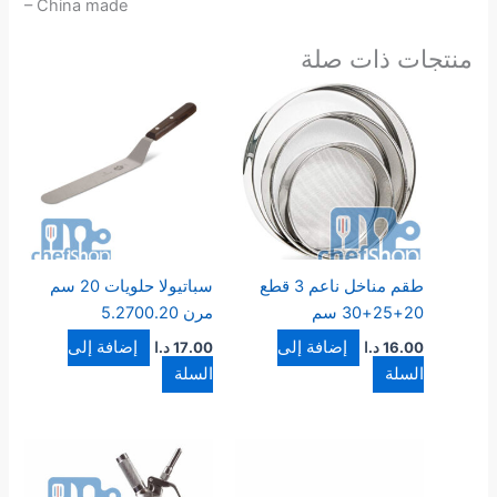
– China made
منتجات ذات صلة
طقم مناخل ناعم 3 قطع
سباتيولا حلويات 20 سم
20+25+30 سم
مرن 5.2700.20
إضافة إلى
إضافة إلى
16.00
د.ا
17.00
د.ا
السلة
السلة