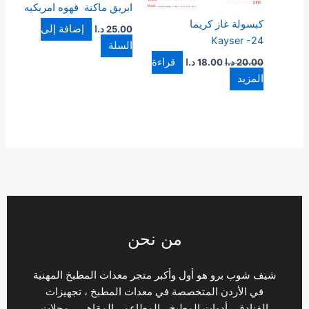
ابريق ماكنة قهوه امريكيه
كبسولة غاز كريما
إضافة إلى
25.00
د.ا
Kayser -24
السلة
قراءة
20.00
د.ا
18.00
د.ا
المزيد
من نحن
شيف شوب برو هو أول وأكبر متجر معدات المطبخ المهنية
في الأردن المتخصصة في معدات المطبخ ، تجهيزات
الفنادق ، أدوات المطبخ ، المطاعم ، المقاهي ، محلات