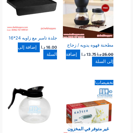
جلدة تامبر مع زاويه 24*16
مطحنة قهوه يدويه / زجاج
إضافة إلى
16.00
د.ا
إضافة
السلة
25.00
د.ا
13.75
د.ا
إلى السلة
السعر
السعر
تخفيضات!
الأصلي
الحالي
هو:
هو:
20.00 د.ا.
18.00 د.ا.
غير متوفر في المخزون