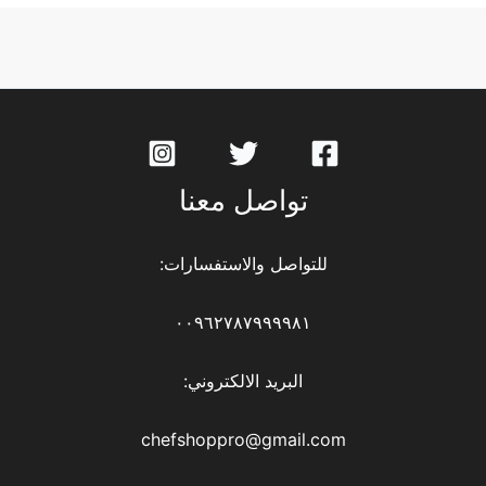
تواصل معنا
للتواصل والاستفسارات:
٠٠٩٦٢٧٨٧٩٩٩٩٨١
البريد الالكتروني:
chefshoppro@gmail.com