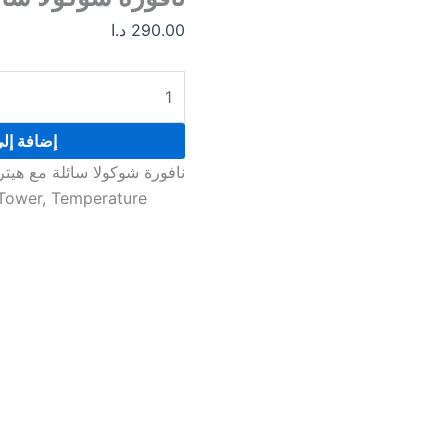
هيتر
290.00
د.ا
4
طبقات
إضافة إل
نافورة شوكولا سائلة مع هيتر 4 طبقا
 Tower, Temperature