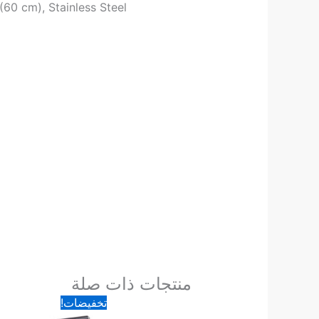
(60 cm), Stainless Steel
منتجات ذات صلة
السعر
السعر
تخفيضات!
الأصلي
الحالي