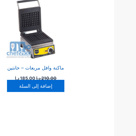
هو:
هو:
210.00 د.ا.
185.00 د.ا.
ماكنة وافل مربعات – خانتين
210.00
د.ا
185.00
د.ا
إضافة إلى السلة