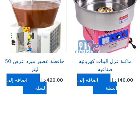
ماكنة غزل البنات كهربائيه
حافظة عصير مبرد عرض 50
صناعيه
ليتر
إضافة إلى
إضافة إلى
140.00
د.ا
420.00
د.ا
السلة
السلة