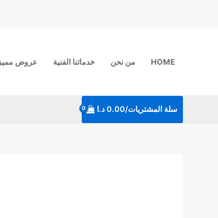
خطي
لى
لمحتوى
HOME
من نحن
خدماتنا الفنية
عروض مميز
سلة المشتريات/
0.00
د.ا