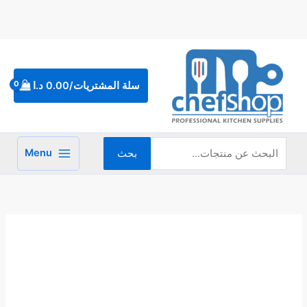
خطي
لى
لمحتوى
البحث
عن:
سلة المشتريات/
0.00
د.ا
Menu
بحث
كمية
ووك
المصنوع
من
الستانلس
ستيل
مع
2