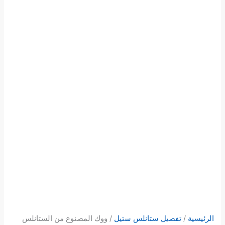
يد
47
سم
الرئيسية
/
تفصيل ستانلس ستيل
/ ووك المصنوع من الستانلس