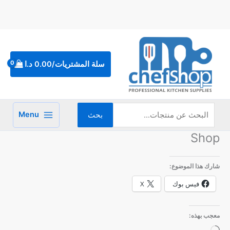
خطي
لى
لمحتوى
البحث
عن:
سلة المشتريات/
0.00
د.ا
Menu
بحث
Shop
شارك هذا الموضوع:
فيس بوك
X
معجب بهذه: